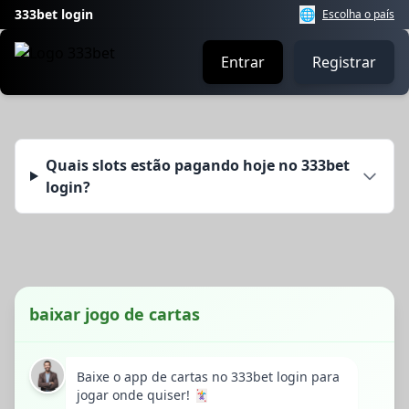
333bet login
🌐
Escolha o país
Entrar
Registrar
Quais slots estão pagando hoje no 333bet
login?
baixar jogo de cartas
Baixe o app de cartas no 333bet login para
jogar onde quiser! 🃏